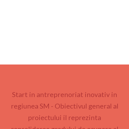
Start in antreprenoriat inovativ in
regiunea SM - Obiectivul general al
proiectului il reprezinta
consolidarea gradului de ocupare al