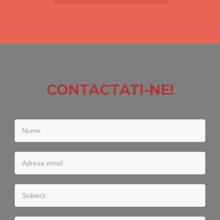
CONTACTATI-NE!
Nume
Adresa
email
Subiect