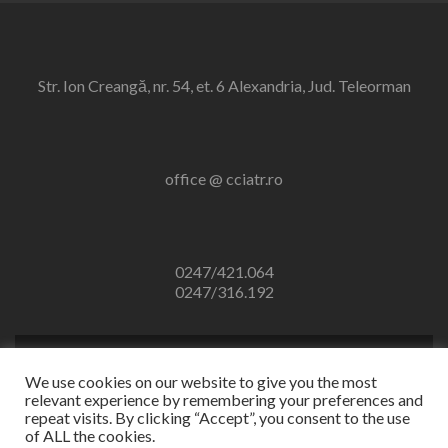
Str. Ion Creangă, nr. 54, et. 6 Alexandria, Jud. Teleorman
office @ cciatr.ro
0247/421.064
0247/316.192
We use cookies on our website to give you the most
relevant experience by remembering your preferences and
repeat visits. By clicking “Accept”, you consent to the use
CCIA TELEORMAN 2024
of ALL the cookies.