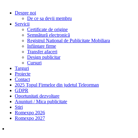
Sari
Despre noi
la
De ce sa devii membru
continut
Servicii
Certificate de origine
Semnătură electronică
Registrul National de Publicitate Mobiliara
Infiintare firme
Transfer afaceri
Design publicitar
Cursuri
Targuri
Proiecte
Contact
2025 Topul Firmelor din judetul Teleorman
GDPR
Oportunitati dezvoltare
Anunturi / Mica publicitate
Stiri
Romexpo 2026
Romexpo 2027