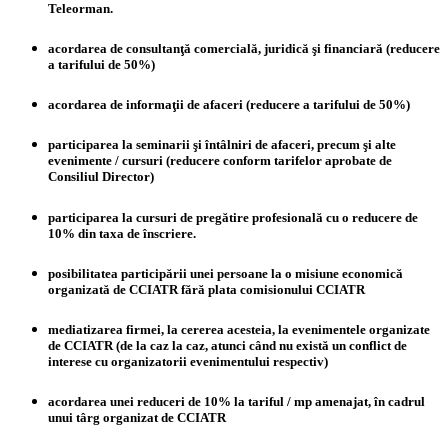
Teleorman.
acordarea de consultanţă comercială, juridică şi financiară (reducere
a tarifului de 50%)
acordarea de informaţii de afaceri (reducere a tarifului de 50%)
participarea la seminarii şi întâlniri de afaceri, precum şi alte
evenimente / cursuri (reducere conform tarifelor aprobate de
Consiliul Director)
participarea la cursuri de pregătire profesională cu o reducere de
10% din taxa de înscriere.
posibilitatea participării unei persoane la o misiune economică
organizată de CCIATR fără plata comisionului CCIATR
mediatizarea firmei, la cererea acesteia, la evenimentele organizate
de CCIATR (de la caz la caz, atunci când nu există un conflict de
interese cu organizatorii evenimentului respectiv)
acordarea unei reduceri de 10% la tariful / mp amenajat, în cadrul
unui târg organizat de CCIATR