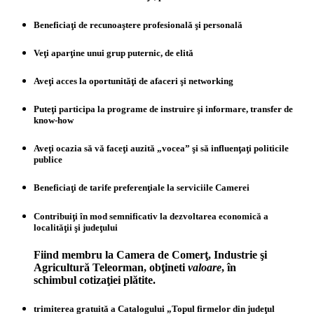
Beneficiaţi de recunoaştere profesională şi personală
Veţi aparţine unui grup puternic, de elită
Aveţi acces la oportunităţi de afaceri şi networking
Puteţi participa la programe de instruire şi informare, transfer de
know-how
Aveţi ocazia să vă faceţi auzită „vocea” şi să influenţaţi politicile
publice
Beneficiaţi de tarife preferenţiale la serviciile Camerei
Contribuiţi în mod semnificativ la dezvoltarea economică a
localităţii şi judeţului
Fiind membru la Camera de Comerţ, Industrie şi
Agricultură Teleorman, obţineti
valoare
, în
schimbul cotizaţiei plătite.
trimiterea gratuită a Catalogului „Topul firmelor din judeţul