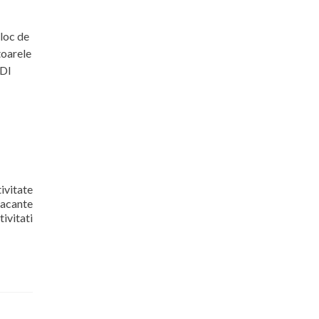
 loc de
toarele
CDI
ivitate
vacante
ivitati