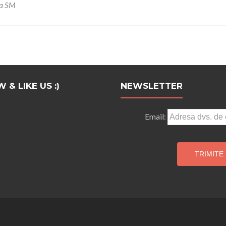
ea SM
& LIKE US :)
NEWSLETTER
Email: