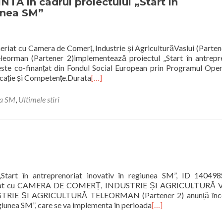
 în cadrul proiectului „Start în
iunea SM”
riat cu Camera de Comerț, Industrie și AgriculturăVaslui (Partene
leorman (Partener 2)implementează proiectul „Start în antrepr
este co-finanțat din Fondul Social European prin Programul Oper
cație și Competențe.Durata
[…]
ea SM
,
Ultimele stiri
rt în antreprenoriat inovativ în regiunea SM”, ID 14049
neriat cu CAMERA DE COMERȚ, INDUSTRIE ȘI AGRICULTURĂ 
TRIE ȘI AGRICULTURĂ TELEORMAN (Partener 2) anunță înc
regiunea SM”, care se va implementa în perioada
[…]