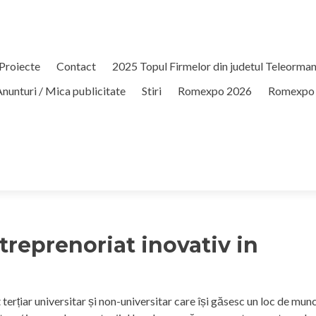
Proiecte
Contact
2025 Topul Firmelor din judetul Teleorma
nunturi / Mica publicitate
Stiri
Romexpo 2026
Romexpo
ntreprenoriat inovativ in
erțiar universitar și non-universitar care își găsesc un loc de mun