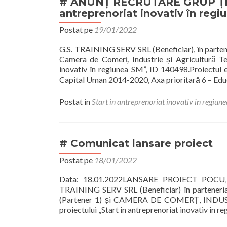
# ANUNȚ RECRUTARE GRUP ȚINTĂ
antreprenoriat inovativ în reg
Postat pe
19/01/2022
G.S. TRAINING SERV SRL (Beneficiar), în partene
Camera de Comerț, Industrie și Agricultură Te
inovativ în regiunea SM”, ID 140498.Proiectul 
Capital Uman 2014-2020, Axa prioritară 6 – Edu
Postat in
Start in antreprenoriat inovativ in regiun
# Comunicat lansare proiect
Postat pe
18/01/2022
Data: 18.01.2022LANSARE PROIECT POCU„Sta
TRAINING SERV SRL (Beneficiar) în parte
(Partener 1) și CAMERA DE COMERȚ, INDUS
proiectului „Start în antreprenoriat inovativ în 