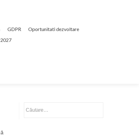
n
GDPR
Oportunitati dezvoltare
 2027
Caută
după:
că