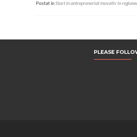
Postat in
Start in antreprenoriat inovativ in regiun
Navigare
PLEASE FOLLOW 