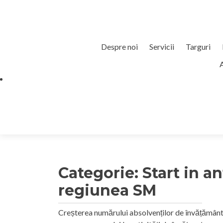
Sari
Despre noi
Servicii
Targuri
la
A
continut
Categorie:
Start in a
regiunea SM
Creșterea numărului absolvenților de învățământ t