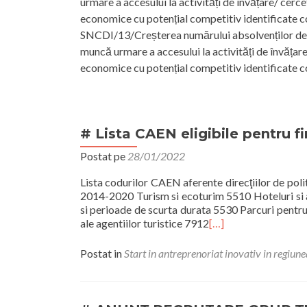
urmare a accesului la activități de învățare/ cerc
economice cu potențial competitiv identificate 
SNCDI/13/Creșterea numărului absolvenților de în
muncă urmare a accesului la activități de învățar
economice cu potențial competitiv identificate 
# Lista CAEN eligibile pentru f
Postat pe
28/01/2022
Lista codurilor CAEN aferente direcţiilor de pol
2014-2020 Turism si ecoturim 5510 Hoteluri si al
si perioade de scurta durata 5530 Parcuri pentru
ale agentiilor turistice 7912
[…]
Postat in
Start in antreprenoriat inovativ in regiun