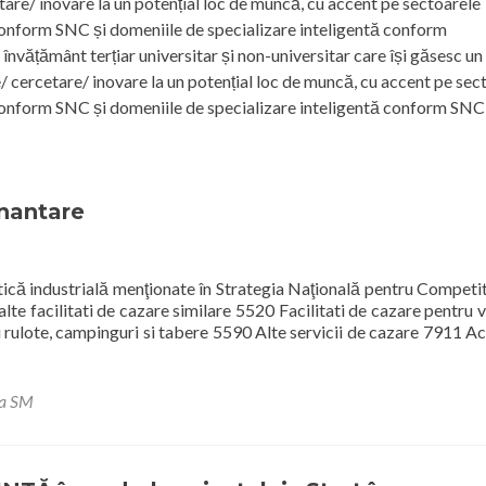
etare/ inovare la un potențial loc de muncă, cu accent pe sectoarele
conform SNC și domeniile de specializare inteligentă conform
vățământ terțiar universitar și non-universitar care își găsesc un
e/ cercetare/ inovare la un potențial loc de muncă, cu accent pe sec
conform SNC și domeniile de specializare inteligentă conform SN
inantare
itică industrială menţionate în Strategia Naţională pentru Competit
te facilitati de cazare similare 5520 Facilitati de cazare pentru 
 rulote, campinguri si tabere 5590 Alte servicii de cazare 7911 Act
ea SM