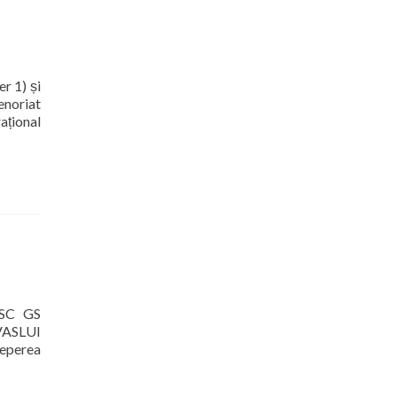
r 1) și
enoriat
ațional
8SC GS
VASLUI
eperea