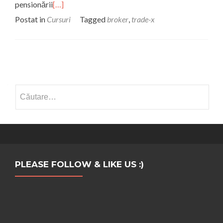
pensionării
[…]
Postat in
Cursuri
Tagged
broker
,
trade-x
Navigare
Caută
după:
PLEASE FOLLOW & LIKE US :)