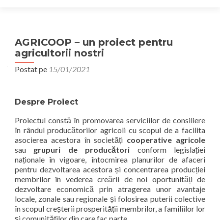
AGRICOOP – un proiect pentru
agricultorii nostri
Postat pe
15/01/2021
Despre Proiect
Proiectul constă în promovarea serviciilor de consiliere
în rândul producătorilor agricoli cu scopul de a facilita
asocierea acestora în societăți
cooperative agricole
sau
grupuri de producători
conform legislației
naționale în vigoare, întocmirea planurilor de afaceri
pentru dezvoltarea acestora și concentrarea producției
membrilor în vederea creării de noi oportunități de
dezvoltare economică prin atragerea unor avantaje
locale, zonale sau regionale și folosirea puterii colective
în scopul creșterii prosperității membrilor, a familiilor lor
și comunităților din care fac parte.