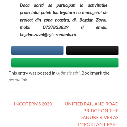
Daca doriti sa participati la activitatile
proiectului puteti lua legatura cu managerul de
proiect din zona noastra, dl. Bogdan Zaval,
mobil 0737833829 si email:
bogdan.zaval@egis-romania.ro
This entry was posted in
Ultimele stiri
. Bookmark the
permalink
.
Navigare
←
INCOTERMS 2020
UNIFIED RAIL AND ROAD
BRIDGE ON THE
DANUBE RIVER AS
IMPORTANT PART