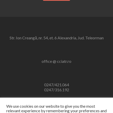
Str. Ion Creangă, nr. 54, et. 6 Alexandria, Jud. Teleorman
office @ cciatr.ro
0247/421.064
0247/316.192
We use cookies on our website to give you the most
relevant experience by remembering your preferences and