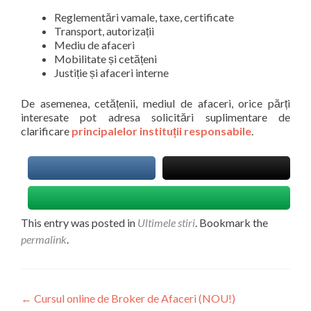
Reglementări vamale, taxe, certificate
Transport, autorizații
Mediu de afaceri
Mobilitate și cetățeni
Justiție și afaceri interne
De asemenea, cetățenii, mediul de afaceri, orice părți
interesate pot adresa solicitări suplimentare de
clarificare
principalelor instituții responsabile
.
This entry was posted in
Ultimele stiri
. Bookmark the
permalink
.
Navigare
←
Cursul online de Broker de Afaceri (NOU!)