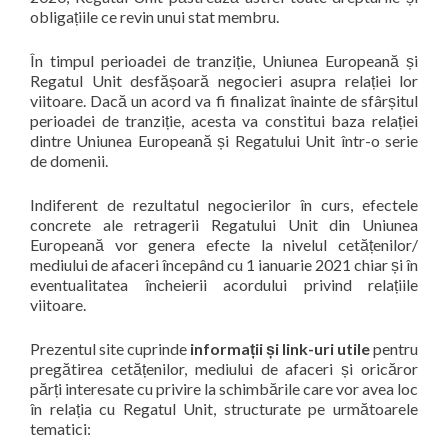
obligațiile ce revin unui stat membru.
În timpul perioadei de tranziție, Uniunea Europeană și
Regatul Unit desfășoară negocieri asupra relației lor
viitoare. Dacă un acord va fi finalizat înainte de sfârșitul
perioadei de tranziție, acesta va constitui baza relației
dintre Uniunea Europeană și Regatului Unit într-o serie
de domenii.
Indiferent de rezultatul negocierilor în curs, efectele
concrete ale retragerii Regatului Unit din Uniunea
Europeană vor genera efecte la nivelul cetățenilor/
mediului de afaceri începând cu 1 ianuarie 2021 chiar și în
eventualitatea încheierii acordului privind relațiile
viitoare.
Prezentul site cuprinde
informații și link-uri utile
pentru
pregătirea cetățenilor, mediului de afaceri și oricăror
părți interesate cu privire la schimbările care vor avea loc
în relația cu Regatul Unit, structurate pe următoarele
tematici: